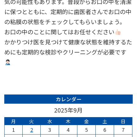
気の可能性もあります。
普段からお口の中を清潔
に保つとともに、
定期的に歯医者さんでお口の中
の粘膜の状態をチェックしてもらい
ましょう。
お口の中のことに関してはお任せください
かかりつけ医を見つけて健康な状態を維持するた
めにも定期的な検
診やクリーニングが必要です
カレンダー
2025年9月
月
火
水
木
金
土
日
1
2
3
4
5
6
7