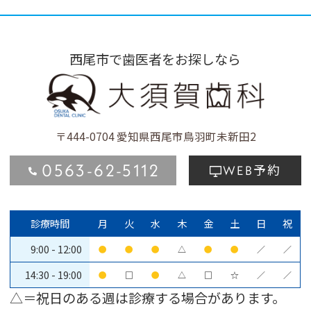
西尾市で歯医者をお探しなら
〒444-0704
愛知県西尾市鳥羽町未新田2
0563-62-5112
予約
WEB
診療時間
月
火
水
木
金
土
日
祝
9:00 - 12:00
●
●
●
△
●
●
／
／
14:30 - 19:00
●
□
●
△
□
☆
／
／
△＝祝日のある週は診療する場合があります。