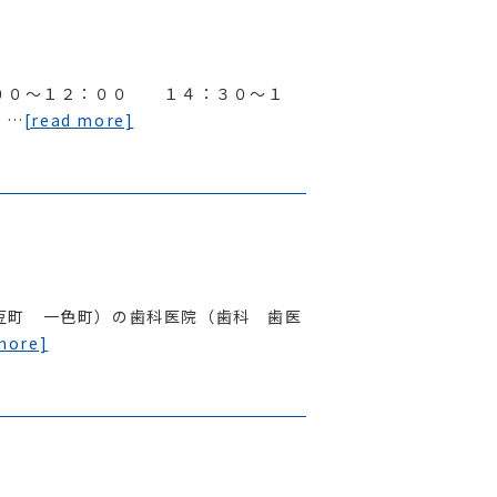
：００〜１２：００ １４：３０〜１
 …
[read more]
豆町 一色町）の歯科医院（歯科 歯医
more]