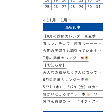
18
19
20
21
22
23
24
25
26
27
28
29
30
31
« 11月
1月 »
最新記事
【8月の診療カレンダー＆夏季休暇のお知らせ
ちょう、チョウ、超ちょーーー BIG NEWS
今期の実習生も頑張っています
7月の診療カレンダー
【お知らせ】
みんなの絵がたくさんになってきたよ
6月の診療カレンダー
5/27（水）、5/29（金）は大先生（院長）はお休みとなります
細かいところはコレ一本
ワンタフトブラシ
皆さん待望の～！！”オフィスホワイトニング