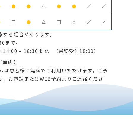
●
●
●
△
●
●
／
／
●
□
●
△
□
☆
／
／
療する場合があります。
30まで。
:00 – 18:30まで。（最終受付18:00）
ご案内】
テムは患者様に無料でご利用いただけます。ご予
は、お電話またはWEB予約よりご連絡くださ