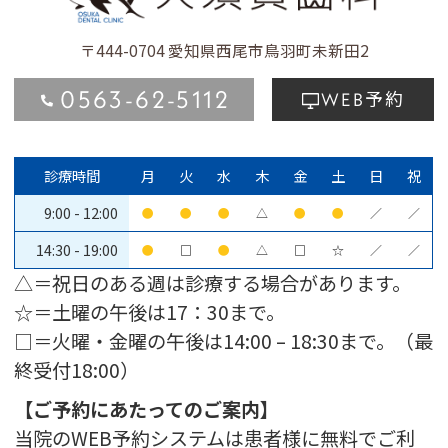
〒444-0704
愛知県西尾市鳥羽町未新田2
0563-62-5112
予約
WEB
診療時間
月
火
水
木
金
土
日
祝
9:00 - 12:00
●
●
●
△
●
●
／
／
14:30 - 19:00
●
□
●
△
□
☆
／
／
△＝祝日のある週は診療する場合があります。
☆＝土曜の午後は17：30まで。
□＝火曜・金曜の午後は14:00 – 18:30まで。（最
終受付18:00）
【ご予約にあたってのご案内】
当院のWEB予約システムは患者様に無料でご利