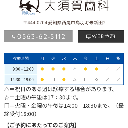
〒444-0704
愛知県西尾市鳥羽町未新田2
0563-62-5112
予約
WEB
診療時間
月
火
水
木
金
土
日
祝
9:00 - 12:00
●
●
●
△
●
●
／
／
14:30 - 19:00
●
□
●
△
□
☆
／
／
△＝祝日のある週は診療する場合があります。
☆＝土曜の午後は17：30まで。
□＝火曜・金曜の午後は14:00 – 18:30まで。（最
終受付18:00）
【ご予約にあたってのご案内】