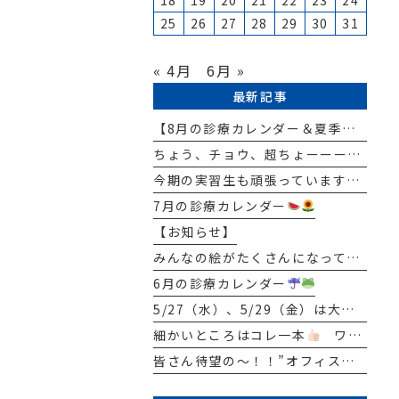
18
19
20
21
22
23
24
25
26
27
28
29
30
31
« 4月
6月 »
最新記事
【8月の診療カレンダー＆夏季休暇のお知らせ
ちょう、チョウ、超ちょーーー BIG NEWS
今期の実習生も頑張っています
7月の診療カレンダー
【お知らせ】
みんなの絵がたくさんになってきたよ
6月の診療カレンダー
5/27（水）、5/29（金）は大先生（院長）はお休みとなります
細かいところはコレ一本
ワンタフトブラシ
皆さん待望の～！！”オフィスホワイトニング