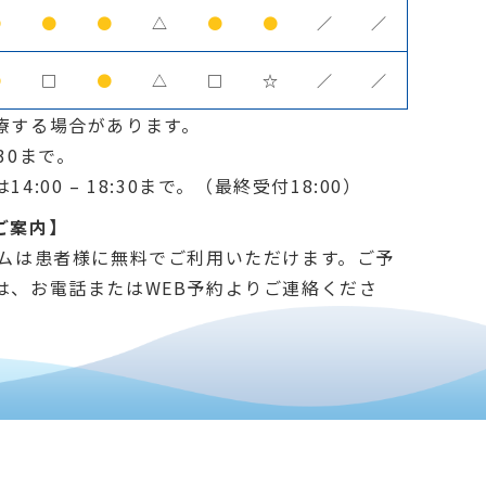
●
●
●
△
●
●
／
／
●
□
●
△
□
☆
／
／
療する場合があります。
30まで。
:00 – 18:30まで。（最終受付18:00）
ご案内】
テムは患者様に無料でご利用いただけます。ご予
は、お電話またはWEB予約よりご連絡くださ